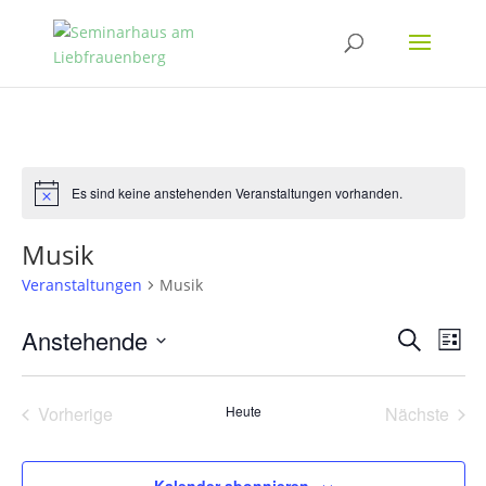
Es sind keine anstehenden Veranstaltungen vorhanden.
Hinweis
Musik
Veranstaltungen
Musik
Verans
Ver
Anstehende
Suche
Liste
Ans
Suche
Datum
Nav
und
wählen.
Vorherige
Heute
Nächste
Ansich
Veranstaltungen
Veransta
Naviga