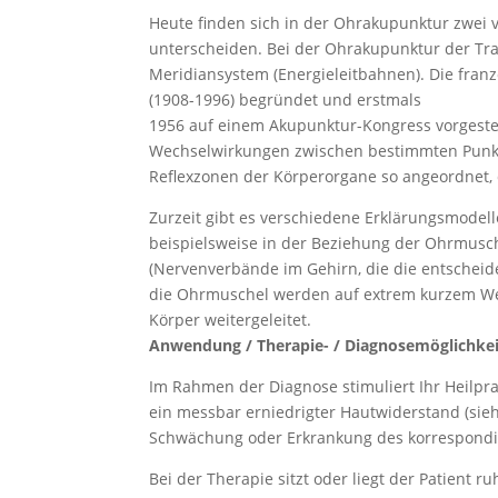
Heute finden sich in der Ohrakupunktur zwei ve
unterscheiden. Bei der Ohrakupunktur der Tra
Meridiansystem (Energieleitbahnen). Die fran
(1908-1996) begründet und erstmals
1956 auf einem Akupunktur-Kongress vorgestel
Wechselwirkungen zwischen bestimmten Punkt
Reflexzonen der Körperorgane so angeordnet, 
Zurzeit gibt es verschiedene Erklärungsmodell
beispielsweise in der Beziehung der Ohrmusch
(Nervenverbände im Gehirn, die die entscheide
die Ohrmuschel werden auf extrem kurzem Weg
Körper weitergeleitet.
Anwendung / Therapie- / Diagnosemöglichke
Im Rahmen der Diagnose stimuliert Ihr Heilpr
ein messbar erniedrigter Hautwiderstand (sieh
Schwächung oder Erkrankung des korrespond
Bei der Therapie sitzt oder liegt der Patient 