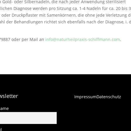
 Gold- oder Silbernadeln, die nach jeder Anwendung sterilisiert
ichen Diagnose werden pro Sitzung ca. 1-4 Nadeln für ca. 20 bis 
oder Druckpflaster mit Samenkörnern, die ohne jede Verletzung d
 der Behandlungen richtet sich ebenfalls nach der Diagnose, i. d
579887 oder per Mail an
info@naturheilpraxis-schiffmann.com
.
sletter
Impressum
Datenschutz
name
l