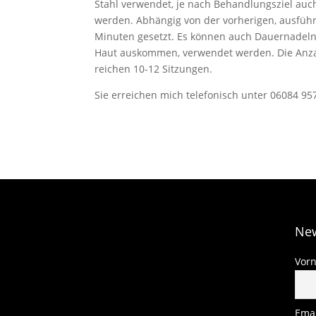
Stahl verwendet, je nach Behandlungsziel auch
werden. Abhängig von der vorherigen, ausführl
Minuten gesetzt. Es können auch Dauernadeln 
Haut auskommen, verwendet werden. Die Anzahl
reichen 10-12 Sitzungen.
Sie erreichen mich telefonisch unter 06084 9
New
Vor
Emai