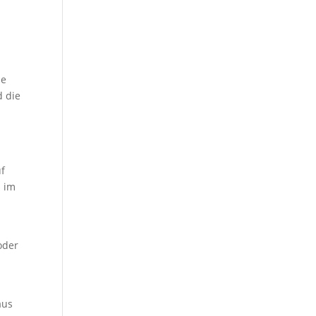
de
 die
.
uf
n im
oder
aus