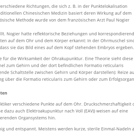
rschiedene Richtungen, die sich z. B. in der Punktelokalisation
ditionellen Chinesischen Medizin basiert deren Wirkung auf dem
zösische Methode wurde von dem französischen Arzt Paul Nogier
lt. Nogier hatte reflektorische Beziehungen und korrespondieren
en auf dem Ohr und dem Körper erkannt: In der Ohrmuschel sind
dass sie das Bild eines auf dem Kopf stehenden Embryos ergeben
e für die Wirksamkeit der Ohrakupunktur. Eine Theorie sieht diese
el zum Gehirn und der dort befindlichen Formatio reticularis
nde Schaltstelle zwischen Gehirn und Körper darstellen): Reize a
 über die Formatio reticularis zum Gehirn oder zum Erfolgsorga
iten
aktiker verschiedene Punkte auf dem Ohr. Druckschmerzhaftigkeit 
e dazu auch Elektroakupunktur nach Voll (EAV)) weisen auf eine
ierenden Organsystems hin.
ruhig und entspannt. Meistens werden kurze, sterile Einmal-Nadeln 