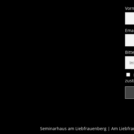
Vor
Emai
Bitt
zus
Seminarhaus am Liebfrauenberg | Am Liebfraue