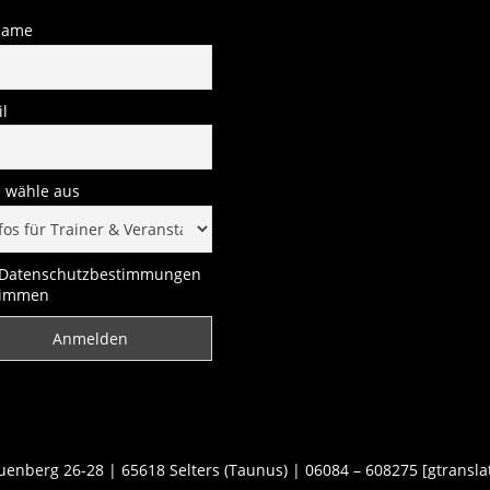
name
l
e wähle aus
Datenschutzbestimmungen
timmen
nberg 26-28 | 65618 Selters (Taunus) | 06084 – 608275 [gtransla