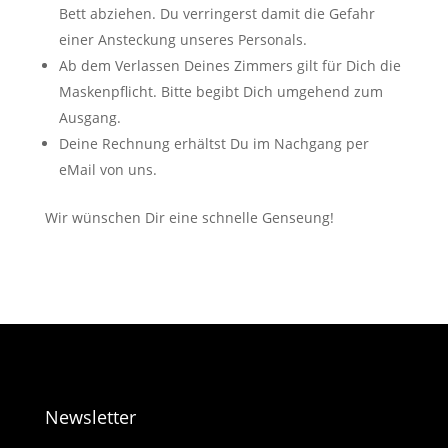
Bett abziehen. Du verringerst damit die Gefahr
einer Ansteckung unseres Personals.
Ab dem Verlassen Deines Zimmers gilt für Dich die
Maskenpflicht. Bitte begibt Dich umgehend zum
Ausgang.
Deine Rechnung erhältst Du im Nachgang per
eMail von uns.
Wir wünschen Dir eine schnelle Genseung!
Newsletter